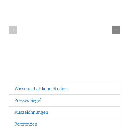
Kirsten
Katharina
F.
(Mutter)
(Dipl.
Legasthenietrainer
Wissenschaftliche Studien
Pressespiegel
Auszeichnungen
Referenzen