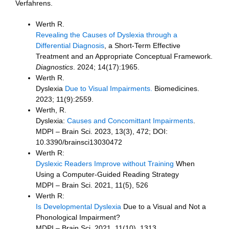
Verfahrens.
Werth R.
Revealing the Causes of Dyslexia through a
Differential Diagnosis
, a Short-Term Effective
Treatment and an Appropriate Conceptual Framework.
Diagnostics
. 2024; 14(17):1965.
Werth R.
Dyslexia
Due to Visual Impairments.
Biomedicines.
2023; 11(9):2559.
Werth, R.
Dyslexia:
Causes and Concomittant Impairments
.
MDPI – Brain Sci. 2023, 13(3), 472; DOI:
10.3390/brainsci13030472
Werth R:
Dyslexic Readers Improve without Training
When
Using a Computer-Guided Reading Strategy
MDPI – Brain Sci. 2021, 11(5), 526
Werth R:
Is Developmental Dyslexia
Due to a Visual and Not a
Phonological Impairment?
MDPI – Brain Sci. 2021, 11(10), 1313