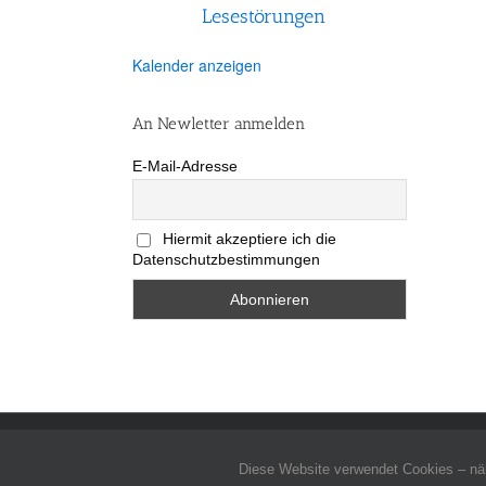
Lesestörungen
Kalender anzeigen
An Newletter anmelden
E-Mail-Adresse
Hiermit akzeptiere ich die
Datenschutzbestimmungen
Allgemeine Geschäftsbedingungen
-
Impressum
-
Datenschutz
-
Kontakt
- Co
Diese Website verwendet Cookies – näh