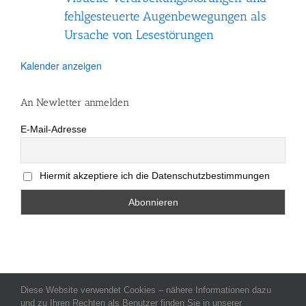
fehlgesteuerte Augenbewegungen als
Ursache von Lesestörungen
Kalender anzeigen
An Newletter anmelden
E-Mail-Adresse
Hiermit akzeptiere ich die Datenschutzbestimmungen
Diese Website verwendet Cookies – nähere Informationen dazu
Allgemeine Geschäftsbedingungen
-
Impressum
-
Datenschutz
-
und zu Ihren Rechten als Benutzer finden Sie in unserer
Kontakt
- Copyright celeco®