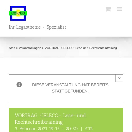
Zum
Inhalt
springen
Ihr Legasthenie - Spezialist
Start
»
Veranstaltungen
»
VORTRAG: CELECO- Lese-und Rechtschreibtraining
×
DIESE VERANSTALTUNG HAT BEREITS
STATTGEFUNDEN.
VORTRAG: CELECO- Lese-und
Rechtschreibtraining
3. Februar 2021 19:15
-
20:30
|
€12