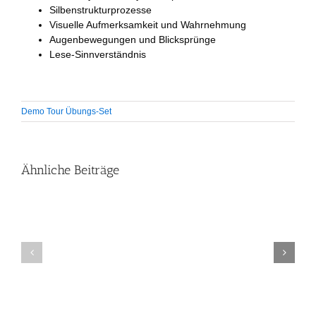
Silbenstrukturprozesse
Visuelle Aufmerksamkeit und Wahrnehmung
Augenbewegungen und Blicksprünge
Lese-Sinnverständnis
Demo Tour Übungs-Set
Ähnliche Beiträge
Druckstation
RTL
–
–
Texte
Sendung
optisch
„Legasthenie“
aufbereiten