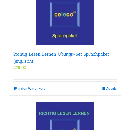
Richtig Lesen Lernen Übungs-Set Sprachpaket
(englisch)
€
29,00
In den Warenkorb
Details