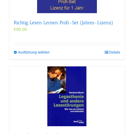
der
Produktseite
gewählt
werden
Richtig Lesen Lernen Profi-Set (Jahres-Lizenz)
€
99,00
Dieses
Ausführung wählen
Details
Produkt
weist
mehrere
Varianten
auf.
Die
Optionen
können
auf
der
Produktseite
gewählt