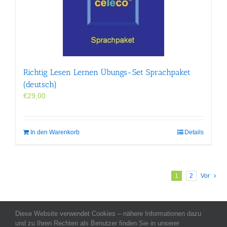
Richtig Lesen Lernen Übungs-Set Sprachpaket
(deutsch)
€
29,00
In den Warenkorb
Details
1
2
Vor
Diese Website verwendet Cookies – nähere Informationen dazu
Allgemeine Geschäftsbedingungen
-
Impressum
-
Datenschutz
-
und zu Ihren Rechten als Benutzer finden Sie in unserer
Kontakt
- Copyright celeco®