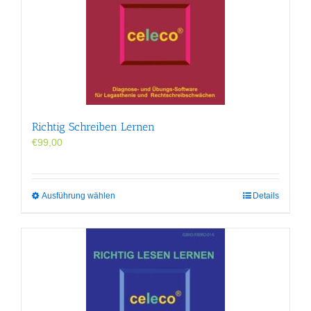
auf.
Die
Optionen
können
auf
der
Produktseite
gewählt
werden
Richtig Schreiben Lernen
€
99,00
Dieses
Ausführung wählen
Details
Produkt
weist
mehrere
Varianten
auf.
Die
Optionen