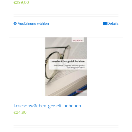
€
299,00
Dieses
Ausführung wählen
Details
Produkt
weist
mehrere
Varianten
auf.
Die
Optionen
können
auf
der
Produktseite
gewählt
werden
Leseschwächen gezielt beheben
€
24,90