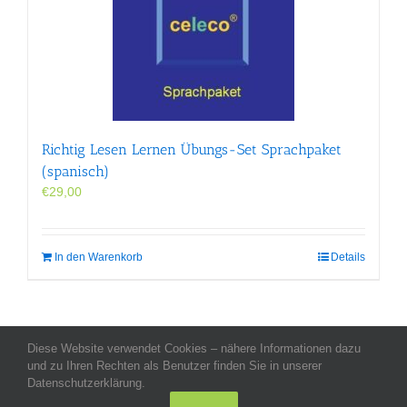
Richtig Lesen Lernen Übungs-Set Sprachpaket
(spanisch)
€
29,00
In den Warenkorb
Details
Diese Website verwendet Cookies – nähere Informationen dazu
Allgemeine Geschäftsbedingungen
-
Impressum
-
Datenschutz
-
und zu Ihren Rechten als Benutzer finden Sie in unserer
Kontakt
- Copyright celeco®
Datenschutzerklärung.