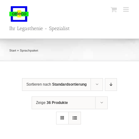
Zum
Inhalt
springen
Ihr Legasthenie - Spezialist
Start
»
Sprachpaket
Sortieren nach
Standardsortierung
Zeige
36 Produkte