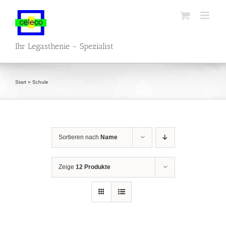
Zum
Inhalt
springen
Ihr Legasthenie - Spezialist
Start
»
Schule
Sortieren nach
Name
Zeige
12 Produkte