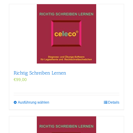
Richtig Schreiben Lernen
€
99,00
Dieses
Ausführung wählen
Details
Produkt
weist
mehrere
Varianten