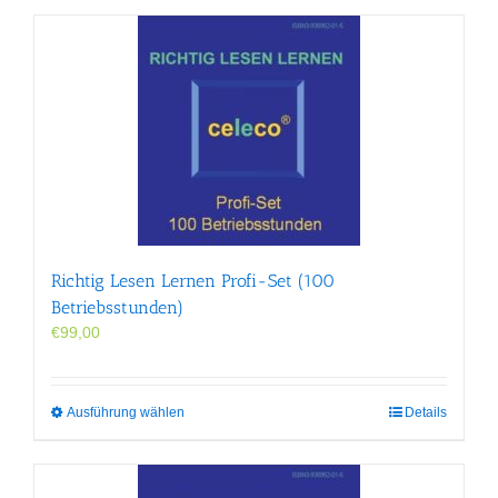
Richtig Lesen Lernen Profi-Set (100
Betriebsstunden)
€
99,00
Dieses
Ausführung wählen
Details
Produkt
weist
mehrere