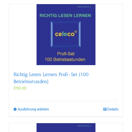
Richtig Lesen Lernen Profi-Set (100
Betriebsstunden)
€
99,00
Dieses
Ausführung wählen
Details
Produkt
weist
mehrere