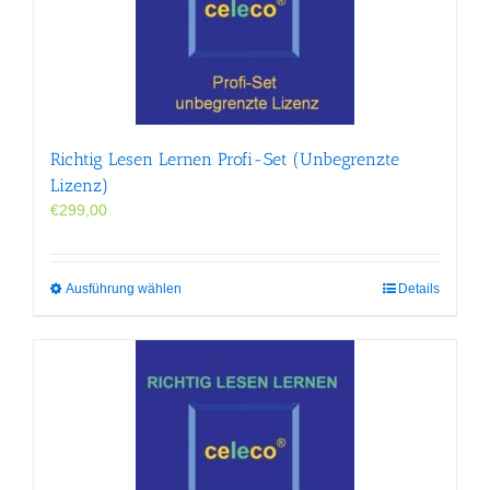
Optionen
können
auf
der
Produktseite
gewählt
werden
Richtig Lesen Lernen Profi-Set (Unbegrenzte
Lizenz)
€
299,00
Dieses
Ausführung wählen
Details
Produkt
weist
mehrere
Varianten
auf.
Die
Optionen
können