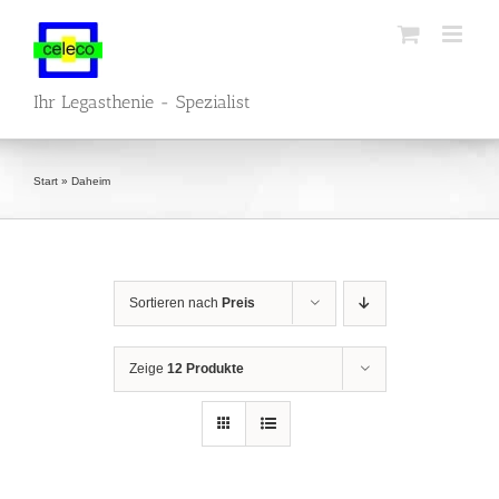
Zum
Inhalt
springen
Ihr Legasthenie - Spezialist
Start
»
Daheim
Sortieren nach
Preis
Zeige
12 Produkte