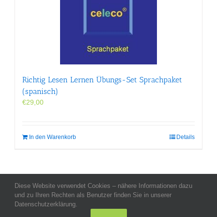
Richtig Lesen Lernen Übungs-Set Sprachpaket
(spanisch)
€
29,00
In den Warenkorb
Details
Diese Website verwendet Cookies – nähere Informationen dazu
Allgemeine Geschäftsbedingungen
-
Impressum
-
Datenschutz
-
und zu Ihren Rechten als Benutzer finden Sie in unserer
Kontakt
- Copyright celeco®
Datenschutzerklärung.