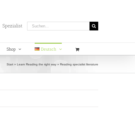
Suche
 Spezialist
nach:
Shop
Deutsch
Start
»
Learn Reading the right way
»
Reading specialist literature