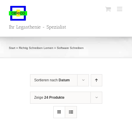
Zum
Inhalt
springen
Ihr Legasthenie - Spezialist
Start
»
Richtig Schreiben Lernen
»
Software Schreiben
Sortieren nach
Datum
Zeige
24 Produkte