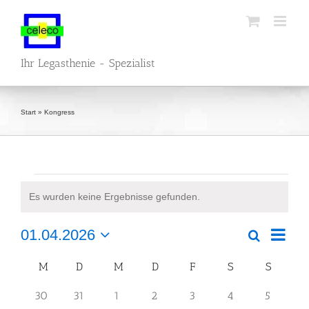
Zum
Inhalt
springen
Ihr Legasthenie - Spezialist
Start
»
Kongress
Veranstaltungen
Es wurden keine Ergebnisse gefunden.
Hinweis
Veran
01.04.2026
Suche
Veranstalt
Monat
Ansic
Datum
Suche
Naviga
Kalender
wählen.
M
MONTAG
D
DIENSTAG
M
MITTWOCH
D
DONNERSTAG
F
FREITAG
S
SAMSTAG
S
SONNT
und
von
0
0
0
0
0
0
0
30
31
1
2
3
4
5
Ansichten,
Veranstaltungen