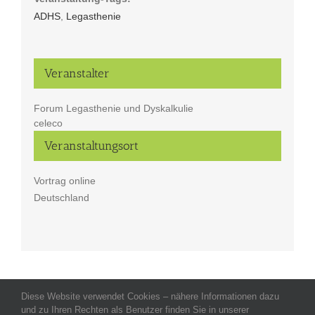
ADHS
,
Legasthenie
Veranstalter
Forum Legasthenie und Dyskalkulie
celeco
Veranstaltungsort
Vortrag online
Deutschland
Diese Website verwendet Cookies – nähere Informationen dazu
Allgemeine Geschäftsbedingungen
-
Impressum
-
Datenschutz
-
und zu Ihren Rechten als Benutzer finden Sie in unserer
Kontakt
- Copyright celeco®