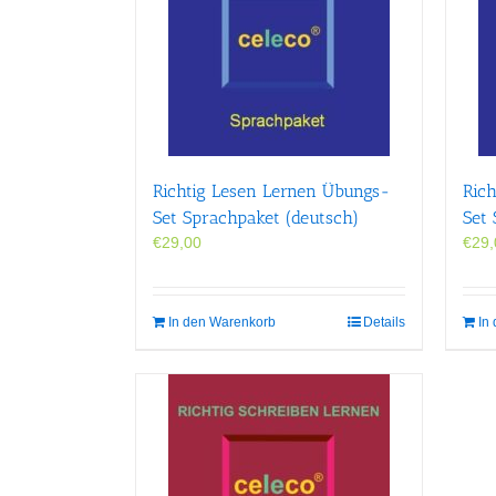
Richtig Lesen Lernen Übungs-
Ric
Set Sprachpaket (deutsch)
Set 
€
29,00
€
29,
In den Warenkorb
Details
In