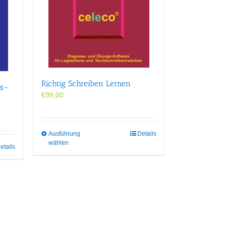
Richtig Schreiben Lernen
gs-
€
99,00
Dieses
Ausführung
Details
wählen
Produkt
etails
weist
mehrere
Varianten
auf.
Die
Optionen
können