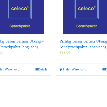
htig Lesen Lernen Übungs-
Richtig Lesen Lernen Übun
Sprachpaket (englisch)
Set Sprachpaket (spanisch)
00
€
29,00
 den Warenkorb
Details
In den Warenkorb
D