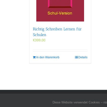
Richtig Schreiben Lernen für
Schulen
€
399,00
In den Warenkorb
Details
Allgemeine Geschäftsbedingungen
-
Impressum
-
Datenschutz
-
Kontakt
- Co
Diese Website verwendet Cookies – näh