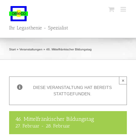
Zum
Inhalt
springen
Ihr Legasthenie - Spezialist
Start
»
Veranstaltungen
»
46. Mittelfränkischer Bildungstag
×
DIESE VERANSTALTUNG HAT BEREITS
STATTGEFUNDEN.
46. Mittelfränkischer Bildungstag
27. Februar
-
28. Februar