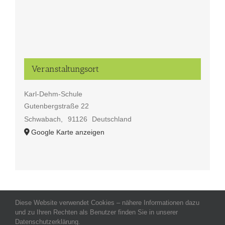
Veranstaltungsort
Karl-Dehm-Schule
Gutenbergstraße 22
Schwabach
,
91126
Deutschland
Google Karte anzeigen
Diese Website verwendet Cookies – nähere Informationen dazu
Allgemeine Geschäftsbedingungen
-
Impressum
-
Datenschutz
-
und zu Ihren Rechten als Benutzer finden Sie in unserer
Kontakt
- Copyright celeco®
Datenschutzerklärung.