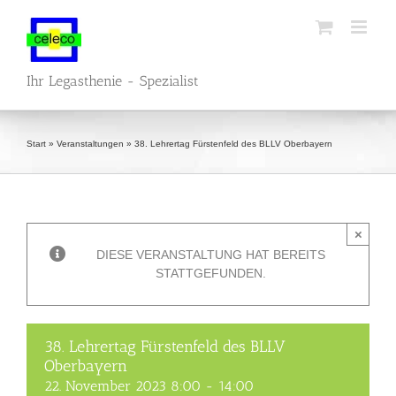
Zum
Inhalt
springen
Ihr Legasthenie - Spezialist
Start
»
Veranstaltungen
»
38. Lehrertag Fürstenfeld des BLLV Oberbayern
×
DIESE VERANSTALTUNG HAT BEREITS
STATTGEFUNDEN.
38. Lehrertag Fürstenfeld des BLLV
Oberbayern
22. November 2023 8:00
-
14:00