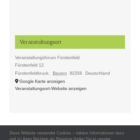
Veranstaltungsort
Veranstaltungsforum Fürstenfeld
Fürstenfeld 12
Fürstenfeldbruck
,
Bayern
82256
Deutschland
Google Karte anzeigen
Veranstaltungsort-Website anzeigen
Diese Website verwendet Cookies – nähere Informationen dazu
Allgemeine Geschäftsbedingungen
-
Impressum
-
Datenschutz
-
und zu Ihren Rechten als Benutzer finden Sie in unserer
Kontakt
- Copyright celeco®