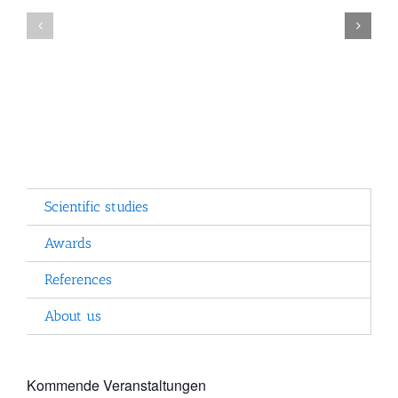
Dyslexia
Comenius
Quality
EduMedia
Award
Awards
2011
2013
Scientific studies
Awards
References
About us
Kommende Veranstaltungen