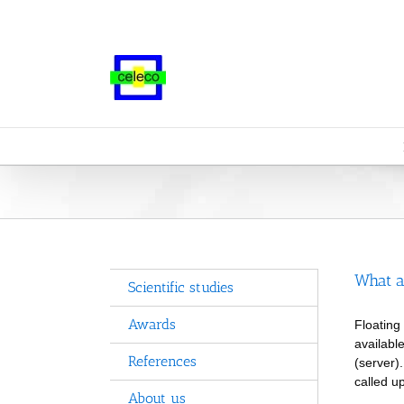
Skip
to
content
What a
Scientific studies
Awards
Floating 
availabl
References
(server)
called up
About us