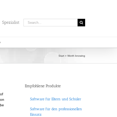
Search
 Spezialist
for:
Start
»
Worth knowing
Empfohlene Produkte
of
Software für Eltern und Schüler
ion
 be
Software für den professionellen
Einsatz