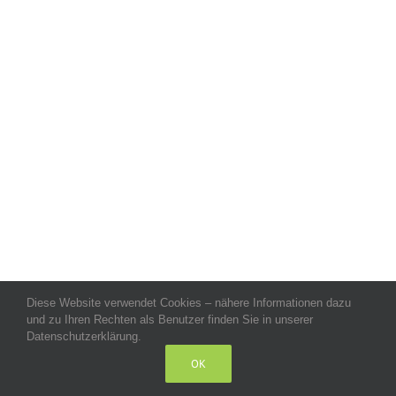
Diese Website verwendet Cookies – nähere Informationen dazu
Allgemeine Geschäftsbedingungen
-
Impressum
-
Datenschutz
-
und zu Ihren Rechten als Benutzer finden Sie in unserer
Kontakt
- Copyright celeco®
Datenschutzerklärung.
OK
LinkedIn