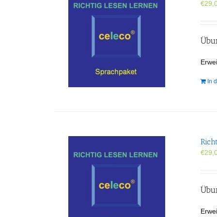
€
29,
Übun
Erwei
In 
Rich
€
29,
Übun
Erwei