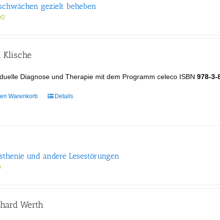
schwächen gezielt beheben
90
 Klische
viduelle Diagnose und Therapie mit dem Programm celeco ISBN
978-3-
den Warenkorb
Details
sthenie und andere Lesestörungen
0
nhard Werth