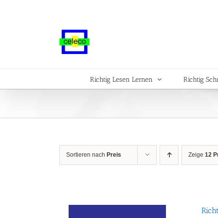
Zum
Inhalt
springen
Richtig Lesen Lernen
Richtig Sch
Sortieren nach
Preis
Zeige
12 P
Rich