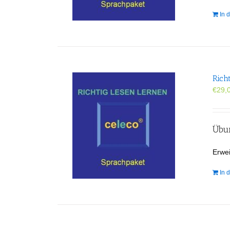
In 
Rich
€
29,
Übun
Erwei
In 