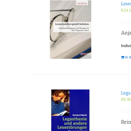
Lese
€
24,
Anja
Indi
In 
Lega
€
9,9
Rei