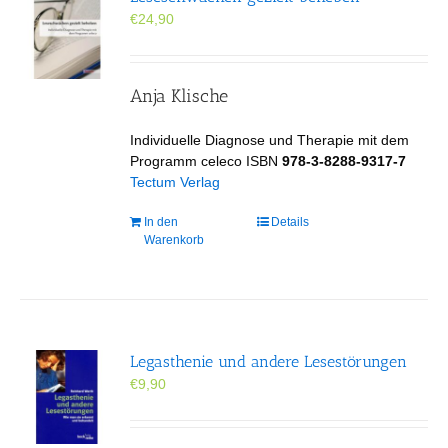
Optionen
€
24,90
können
auf
der
Produktseite
Anja Klische
gewählt
werden
Individuelle Diagnose und Therapie mit dem
Programm celeco ISBN
978-3-8288-9317-7
Tectum Verlag
In den
Details
Warenkorb
Legasthenie und andere Lesestörungen
€
9,90