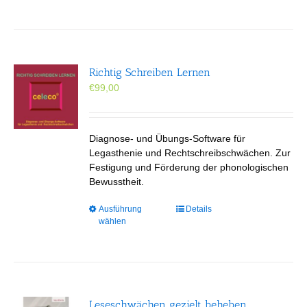
Richtig Schreiben Lernen
€
99,00
Diagnose- und Übungs-Software für
Legasthenie und Rechtschreibschwächen. Zur
Festigung und Förderung der phonologischen
Bewusstheit.
Dieses
Ausführung
Details
wählen
Produkt
weist
mehrere
Varianten
auf.
Die
Leseschwächen gezielt beheben