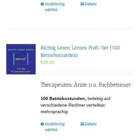
Dieses
Ausführung
Details
wählen
Produkt
weist
mehrere
Varianten
auf.
Die
Richtig Lesen Lernen Profi-Set (100
Optionen
Betriebsstunden)
können
€
99,00
auf
der
Produktseite
gewählt
Therapeuten, Ärzte u.a. Fachbetreuer
werden
100 Betriebsstunden,
beliebig auf
verschiedene Rechner verteilbar,
mehrsprachig
Dieses
Ausführung
Details
wählen
Produkt
weist