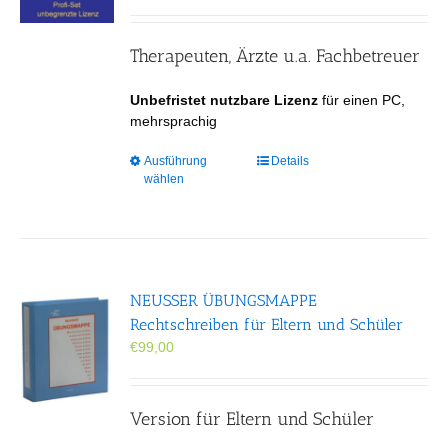
Therapeuten, Ärzte u.a. Fachbetreuer
Unbefristet nutzbare Lizenz
für einen PC,
mehrsprachig
Dieses
Ausführung
Details
wählen
Produkt
weist
mehrere
Varianten
auf.
Die
NEUSSER ÜBUNGS­MAPPE
Optionen
Rechtschreiben für Eltern und Schüler
können
€
99,00
auf
der
Produktseite
gewählt
Version für Eltern und Schüler
werden