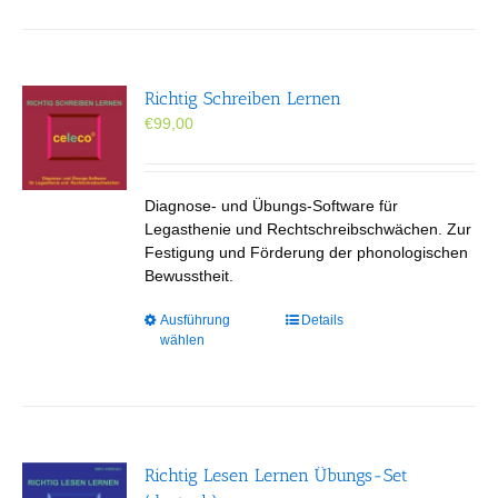
mehrere
Varianten
auf.
Die
Richtig Schreiben Lernen
Optionen
€
99,00
können
auf
der
Produktseite
Diagnose- und Übungs-Software für
gewählt
Legasthenie und Rechtschreibschwächen. Zur
werden
Festigung und Förderung der phonologischen
Bewusstheit.
Dieses
Ausführung
Details
wählen
Produkt
weist
mehrere
Varianten
auf.
Die
Richtig Lesen Lernen Übungs-Set
Optionen