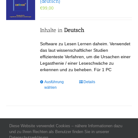
(deutsch)
können
€
99,00
auf
der
Produktseite
gewählt
Inhalte in
Deutsch
werden
Software zu Lesen Lernen daheim. Verwendet
das laut wissenschaftlicher Studien
effizienteste Verfahren, um die Ursachen einer
Legasthenie / einer Leseschwäche zu
erkennen und zu beheben. Für 1 PC
Dieses
Ausführung
Details
wählen
Produkt
weist
mehrere
Varianten
auf.
Die
Diese Website verwendet Cookies – nähere Informationen dazu
Optionen
Allgemeine Geschäftsbedingungen
-
Impressum
-
Datenschutz
-
und zu Ihren Rechten als Benutzer finden Sie in unserer
Kontakt
- Copyright celeco®
können
Datenschutzerklärung.