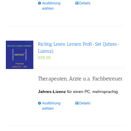
Dieses
Ausführung
Details
wählen
Produkt
weist
mehrere
Varianten
auf.
Die
Richtig Lesen Lernen Profi-Set (Jahres-
Optionen
Lizenz)
können
€
99,00
auf
der
Produktseite
gewählt
Therapeuten, Ärzte u.a. Fachbetreuer
werden
Jahres-Lizenz
für einen PC, mehrsprachig
Dieses
Ausführung
Details
wählen
Produkt
weist
mehrere
Varianten