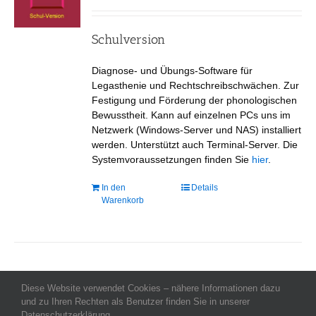
auf
der
Produktseite
Schulversion
gewählt
werden
Diagnose- und Übungs-Software für
Legasthenie und Rechtschreibschwächen. Zur
Festigung und Förderung der phonologischen
Bewusstheit. Kann auf einzelnen PCs uns im
Netzwerk (Windows-Server und NAS) installiert
werden. Unterstützt auch Terminal-Server. Die
Systemvoraussetzungen finden Sie
hier
.
In den
Details
Warenkorb
Diese Website verwendet Cookies – nähere Informationen dazu
Allgemeine Geschäftsbedingungen
-
Impressum
-
Datenschutz
-
und zu Ihren Rechten als Benutzer finden Sie in unserer
Kontakt
- Copyright celeco®
Datenschutzerklärung.