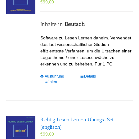
€
99,00
auf
der
Produktseite
gewählt
Inhalte in
Deutsch
werden
Software zu Lesen Lernen daheim. Verwendet
das laut wissenschaftlicher Studien
effizienteste Verfahren, um die Ursachen einer
Legasthenie / einer Leseschwäche zu
erkennen und zu beheben. Für 1 PC
Dieses
Ausführung
Details
wählen
Produkt
weist
mehrere
Varianten
auf.
Die
Richtig Lesen Lernen Übungs-Set
Optionen
(englisch)
können
€
99,00
auf