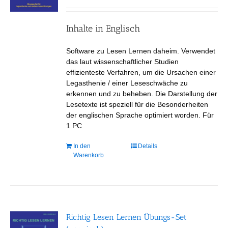
der
Produktseite
gewählt
Inhalte in Englisch
werden
Software zu Lesen Lernen daheim. Verwendet
das laut wissenschaftlicher Studien
effizienteste Verfahren, um die Ursachen einer
Legasthenie / einer Leseschwäche zu
erkennen und zu beheben. Die Darstellung der
Lesetexte ist speziell für die Besonderheiten
der englischen Sprache optimiert worden. Für
1 PC
In den
Details
Warenkorb
Richtig Lesen Lernen Übungs-Set