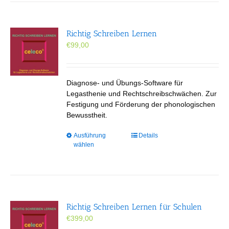
Richtig Schreiben Lernen
€
99,00
Diagnose- und Übungs-Software für
Legasthenie und Rechtschreibschwächen. Zur
Festigung und Förderung der phonologischen
Bewusstheit.
Dieses
Ausführung
Details
wählen
Produkt
weist
mehrere
Varianten
auf.
Die
Richtig Schreiben Lernen für Schulen
Optionen
€
399,00
können