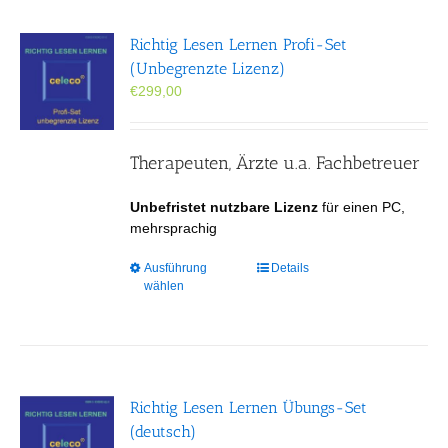
auf.
Die
Richtig Lesen Lernen Profi-Set
Optionen
(Unbegrenzte Lizenz)
können
€
299,00
auf
der
Produktseite
gewählt
Therapeuten, Ärzte u.a. Fachbetreuer
werden
Unbefristet nutzbare Lizenz
für einen PC,
mehrsprachig
Dieses
Ausführung
Details
wählen
Produkt
weist
mehrere
Varianten
auf.
Die
Richtig Lesen Lernen Übungs-Set
Optionen
(deutsch)
können