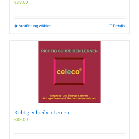
€
99,00
Dieses
Ausführung wählen
Details
Produkt
weist
mehrere
Varianten
auf.
Die
Optionen
können
auf
der
Produktseite
gewählt
werden
Richtig Schreiben Lernen
€
99,00