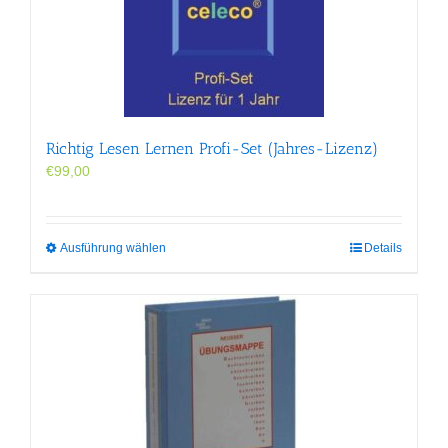
Optionen
können
auf
der
Produktseite
gewählt
werden
Richtig Lesen Lernen Profi-Set (Jahres-Lizenz)
€
99,00
Dieses
Ausführung wählen
Details
Produkt
weist
mehrere
Varianten
auf.
Die
Optionen
können
auf