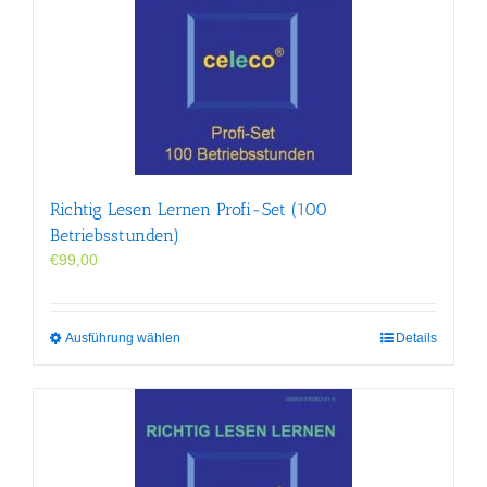
Richtig Lesen Lernen Profi-Set (100
Betriebsstunden)
€
99,00
Dieses
Ausführung wählen
Details
Produkt
weist
mehrere
Varianten
auf.
Die