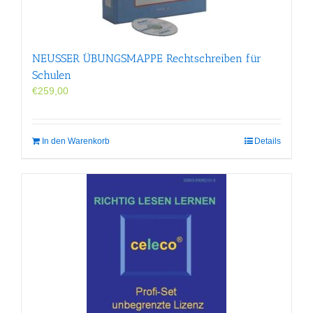
der
Produktseite
gewählt
werden
NEUSSER ÜBUNGS­MAPPE Rechtschreiben für
Schulen
€
259,00
In den Warenkorb
Details