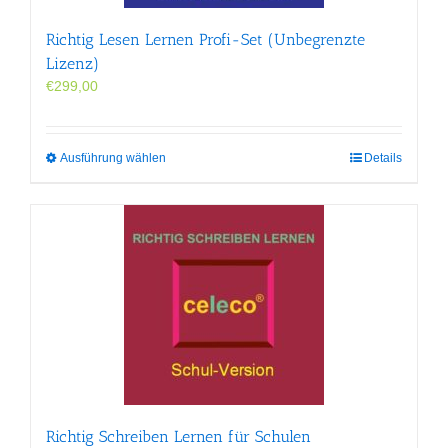
Richtig Lesen Lernen Profi-Set (Unbegrenzte
Lizenz)
€
299,00
Dieses
Ausführung wählen
Details
Produkt
weist
mehrere
Varianten
auf.
Die
Optionen
können
auf
der
Produktseite
gewählt
werden
Richtig Schreiben Lernen für Schulen