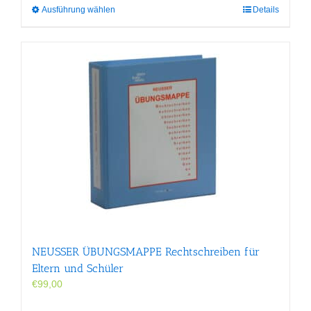
Dieses
Ausführung wählen
Details
Produkt
weist
mehrere
Varianten
auf.
Die
Optionen
können
auf
der
Produktseite
gewählt
werden
NEUSSER ÜBUNGS­MAPPE Rechtschreiben für
Eltern und Schüler
€
99,00