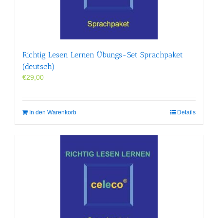
Richtig Lesen Lernen Übungs-Set Sprachpaket
(deutsch)
€
29,00
In den Warenkorb
Details