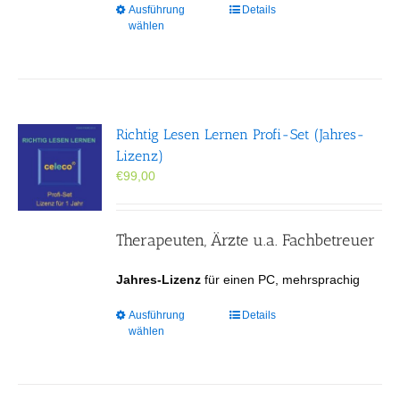
Dieses
Ausführung
Details
wählen
Produkt
weist
mehrere
Varianten
auf.
Die
Richtig Lesen Lernen Profi-Set (Jahres-
Optionen
Lizenz)
können
€
99,00
auf
der
Produktseite
gewählt
Therapeuten, Ärzte u.a. Fachbetreuer
werden
Jahres-Lizenz
für einen PC, mehrsprachig
Dieses
Ausführung
Details
wählen
Produkt
weist
mehrere
Varianten