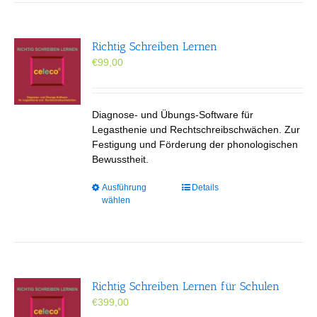
Richtig Schreiben Lernen
€
99,00
Diagnose- und Übungs-Software für
Legasthenie und Rechtschreibschwächen. Zur
Festigung und Förderung der phonologischen
Bewusstheit.
Dieses
Ausführung
Details
wählen
Produkt
weist
mehrere
Varianten
auf.
Die
Richtig Schreiben Lernen für Schulen
Optionen
€
399,00
können