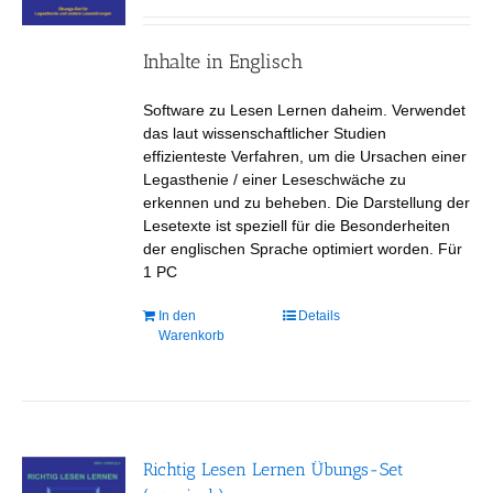
der
Produktseite
gewählt
Inhalte in Englisch
werden
Software zu Lesen Lernen daheim. Verwendet
das laut wissenschaftlicher Studien
effizienteste Verfahren, um die Ursachen einer
Legasthenie / einer Leseschwäche zu
erkennen und zu beheben. Die Darstellung der
Lesetexte ist speziell für die Besonderheiten
der englischen Sprache optimiert worden. Für
1 PC
In den
Details
Warenkorb
Richtig Lesen Lernen Übungs-Set