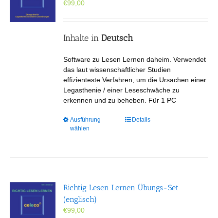
€
99,00
auf
der
Produktseite
gewählt
Inhalte in
Deutsch
werden
Software zu Lesen Lernen daheim. Verwendet
das laut wissenschaftlicher Studien
effizienteste Verfahren, um die Ursachen einer
Legasthenie / einer Leseschwäche zu
erkennen und zu beheben. Für 1 PC
Dieses
Ausführung
Details
wählen
Produkt
weist
mehrere
Varianten
auf.
Die
Richtig Lesen Lernen Übungs-Set
Optionen
(englisch)
können
€
99,00
auf