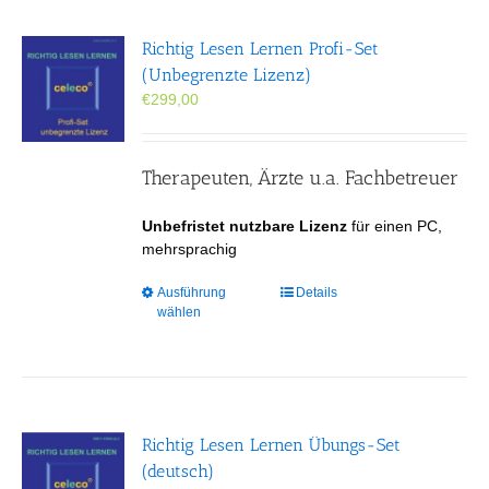
auf.
Die
Richtig Lesen Lernen Profi-Set
Optionen
(Unbegrenzte Lizenz)
können
€
299,00
auf
der
Produktseite
gewählt
Therapeuten, Ärzte u.a. Fachbetreuer
werden
Unbefristet nutzbare Lizenz
für einen PC,
mehrsprachig
Dieses
Ausführung
Details
wählen
Produkt
weist
mehrere
Varianten
auf.
Die
Richtig Lesen Lernen Übungs-Set
Optionen
(deutsch)
können