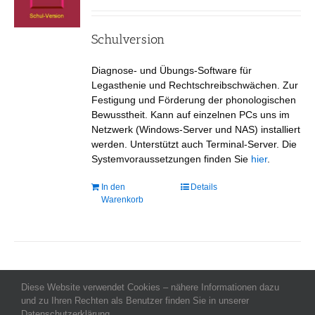
auf
der
Produktseite
Schulversion
gewählt
werden
Diagnose- und Übungs-Software für
Legasthenie und Rechtschreibschwächen. Zur
Festigung und Förderung der phonologischen
Bewusstheit. Kann auf einzelnen PCs uns im
Netzwerk (Windows-Server und NAS) installiert
werden. Unterstützt auch Terminal-Server. Die
Systemvoraussetzungen finden Sie
hier
.
In den
Details
Warenkorb
Diese Website verwendet Cookies – nähere Informationen dazu
Allgemeine Geschäftsbedingungen
-
Impressum
-
Datenschutz
-
und zu Ihren Rechten als Benutzer finden Sie in unserer
Kontakt
- Copyright celeco®
Datenschutzerklärung.