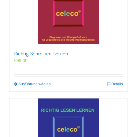
Richtig Schreiben Lernen
€
99,00
Dieses
Ausführung wählen
Details
Produkt
weist
mehrere
Varianten
auf.
Die
Optionen
können