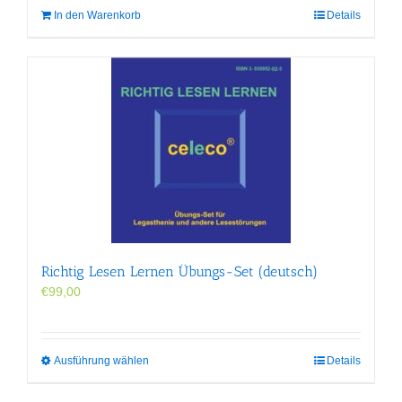
In den Warenkorb
Details
Richtig Lesen Lernen Übungs-Set (deutsch)
€
99,00
Dieses
Ausführung wählen
Details
Produkt
weist