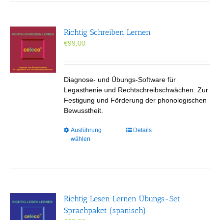
Richtig Schreiben Lernen
€
99,00
Diagnose- und Übungs-Software für
Legasthenie und Rechtschreibschwächen. Zur
Festigung und Förderung der phonologischen
Bewusstheit.
Dieses
Ausführung
Details
wählen
Produkt
weist
mehrere
Varianten
auf.
Die
Richtig Lesen Lernen Übungs-Set
Optionen
Sprachpaket (spanisch)
können