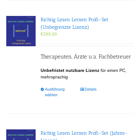
Varianten
auf.
Die
Richtig Lesen Lernen Profi-Set
Optionen
(Unbegrenzte Lizenz)
können
€
299,00
auf
der
Produktseite
gewählt
Therapeuten, Ärzte u.a. Fachbetreuer
werden
Unbefristet nutzbare Lizenz
für einen PC,
mehrsprachig
Dieses
Ausführung
Details
wählen
Produkt
weist
mehrere
Varianten
auf.
Die
Richtig Lesen Lernen Profi-Set (Jahres-
Optionen