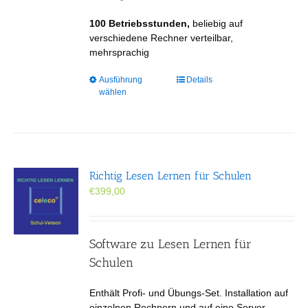
werden
100 Betriebsstunden,
beliebig auf
verschiedene Rechner verteilbar,
mehrsprachig
Dieses
Ausführung
Details
wählen
Produkt
weist
mehrere
Varianten
auf.
Die
Richtig Lesen Lernen für Schulen
Optionen
€
399,00
können
auf
der
Produktseite
Software zu Lesen Lernen für
gewählt
Schulen
werden
Enthält Profi- und Übungs-Set. Installation auf
einzelnen Rechnern und auf eine Server