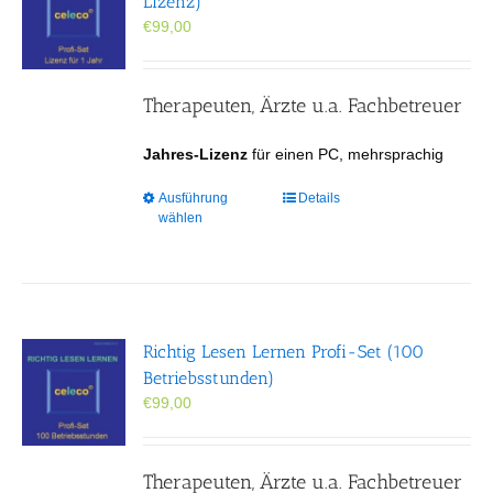
Lizenz)
können
€
99,00
auf
der
Produktseite
gewählt
Therapeuten, Ärzte u.a. Fachbetreuer
werden
Jahres-Lizenz
für einen PC, mehrsprachig
Dieses
Ausführung
Details
wählen
Produkt
weist
mehrere
Varianten
auf.
Die
Richtig Lesen Lernen Profi-Set (100
Optionen
Betriebsstunden)
können
€
99,00
auf
der
Produktseite
gewählt
Therapeuten, Ärzte u.a. Fachbetreuer