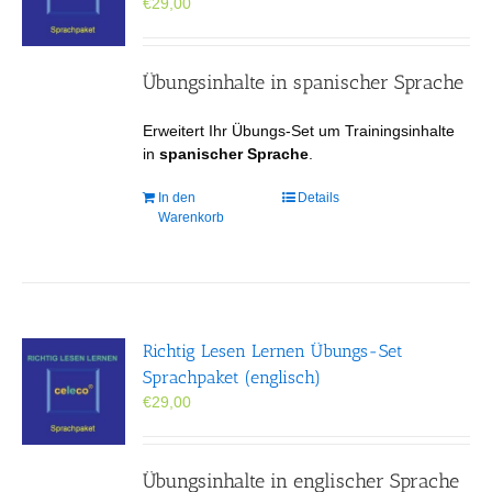
€
29,00
auf
der
Produktseite
gewählt
Übungsinhalte in spanischer Sprache
werden
Erweitert Ihr Übungs-Set um Trainingsinhalte
in
spanischer Sprache
.
In den
Details
Warenkorb
Richtig Lesen Lernen Übungs-Set
Sprachpaket (englisch)
€
29,00
Übungsinhalte in englischer Sprache