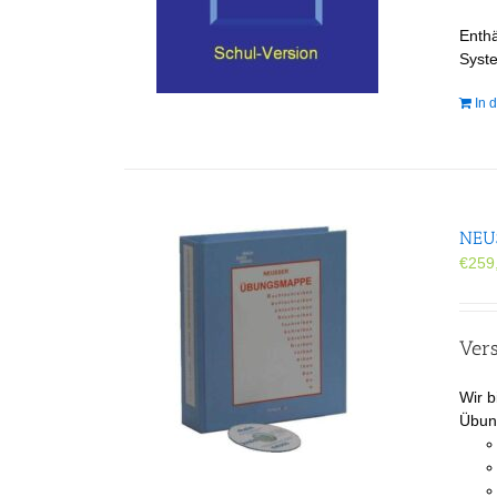
Enthä
Syst
In 
NEUS
€
259
Ver
Wir b
Übung