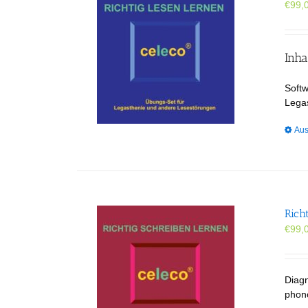
€
99,
Inha
Softw
Lega
Aus
Rich
€
99,
Diag
phon