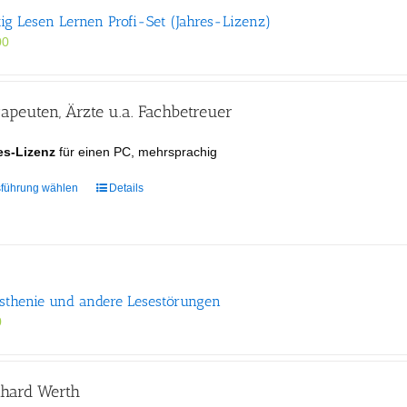
auf.
tig Lesen Lernen Profi-Set (Jahres-Lizenz)
Die
Optionen
00
können
auf
der
apeuten, Ärzte u.a. Fachbetreuer
Produktseite
gewählt
es-Lizenz
für einen PC, mehrsprachig
werden
Dieses
führung wählen
Details
Produkt
weist
mehrere
Varianten
auf.
sthenie und andere Lesestörungen
Die
Optionen
0
können
auf
der
nhard Werth
Produktseite