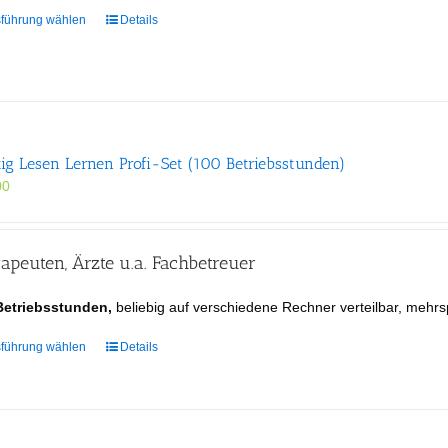
werden
Dieses
führung wählen
Details
Produkt
weist
mehrere
Varianten
auf.
Die
tig Lesen Lernen Profi-Set (100 Betriebsstunden)
Optionen
00
können
auf
der
Produktseite
apeuten, Ärzte u.a. Fachbetreuer
gewählt
werden
Betriebsstunden,
beliebig auf verschiedene Rechner verteilbar, mehrs
Dieses
führung wählen
Details
Produkt
weist
mehrere
Varianten