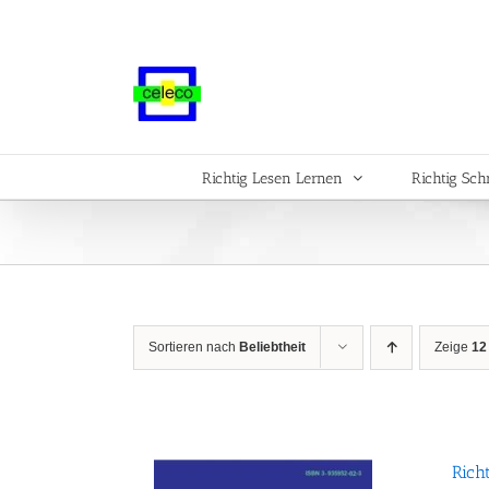
Zum
Inhalt
springen
Richtig Lesen Lernen
Richtig Sch
Sortieren nach
Beliebtheit
Zeige
12
Rich