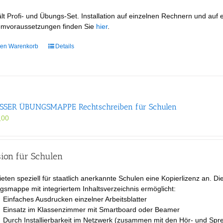
lt Profi- und Übungs-Set. Installation auf einzelnen Rechnern und auf
emvoraussetzungen finden Sie
hier
.
den Warenkorb
Details
SER ÜBUNGS­MAPPE Rechtschreiben für Schulen
,00
sion für Schulen
ieten speziell für staatlich anerkannte Schulen eine Kopierlizenz an. Di
smappe mit integriertem Inhaltsverzeichnis ermöglicht:
Einfaches Ausdrucken einzelner Arbeitsblatter
Einsatz im Klassenzimmer mit Smartboard oder Beamer
Durch Installierbarkeit im Netzwerk (zusammen mit den Hör- und Spre