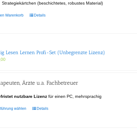
Strategiekärtchen (beschichtetes, robustes Material)
den Warenkorb
Details
tig Lesen Lernen Profi-Set (Unbegrenzte Lizenz)
,00
apeuten, Ärzte u.a. Fachbetreuer
fristet nutzbare Lizenz
für einen PC, mehrsprachig
Dieses
führung wählen
Details
Produkt
weist
mehrere
Varianten