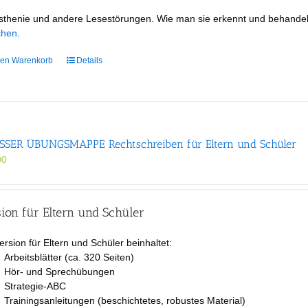
gewählt
sthenie und andere Lesestörungen. Wie man sie erkennt und behande
werden
chen
.
den Warenkorb
Details
SER ÜBUNGS­MAPPE Rechtschreiben für Eltern und Schüler
00
ion für Eltern und Schüler
ersion für Eltern und Schüler beinhaltet:
Arbeitsblätter (ca. 320 Seiten)
Hör- und Sprechübungen
Strategie-ABC
Trainingsanleitungen (beschichtetes, robustes Material)