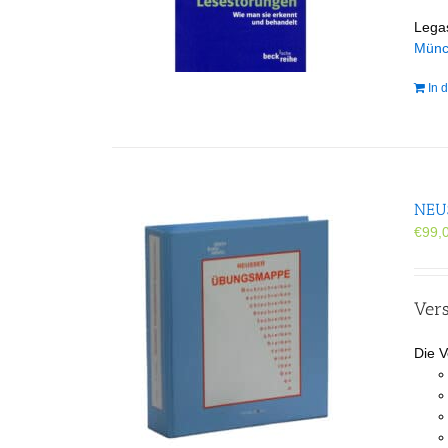
Lega
Mün
In 
NEUS
€
99,
Vers
Die V