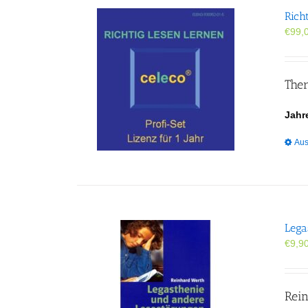
Rich
€
99,
Ther
Jahr
Aus
Lega
€
9,9
Rei