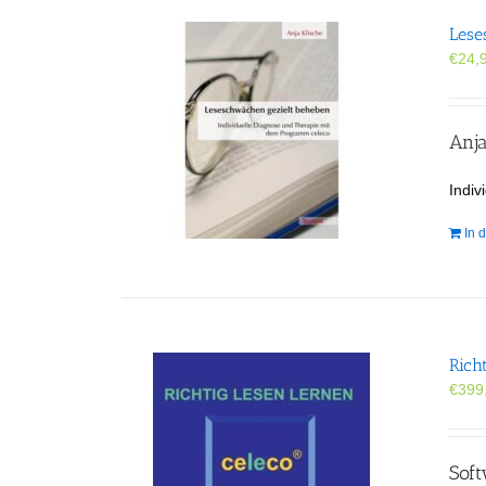
Lese
€
24,
Anja
Indi
In 
Rich
€
399
Sof