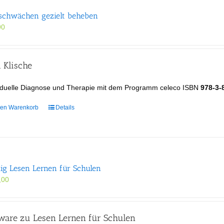
auf.
schwächen gezielt beheben
Die
Optionen
90
können
auf
der
 Klische
Produktseite
gewählt
viduelle Diagnose und Therapie mit dem Programm celeco ISBN
978-3-
werden
den Warenkorb
Details
tig Lesen Lernen für Schulen
,00
tware zu Lesen Lernen für Schulen