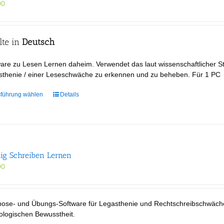
00
lte in
Deutsch
are zu Lesen Lernen daheim. Verwendet das laut wissenschaftlicher St
sthenie / einer Leseschwäche zu erkennen und zu beheben. Für 1 PC
Dieses
führung wählen
Details
Produkt
weist
mehrere
Varianten
auf.
tig Schreiben Lernen
Die
00
Optionen
können
auf
der
nose- und Übungs-Software für Legasthenie und Rechtschreibschwäch
Produktseite
ologischen Bewusstheit.
gewählt