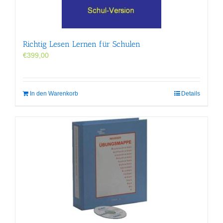
der
Produktseite
gewählt
werden
Richtig Lesen Lernen für Schulen
€
399,00
In den Warenkorb
Details