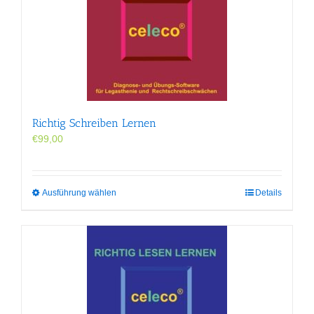
Richtig Schreiben Lernen
€
99,00
Dieses
Ausführung wählen
Details
Produkt
weist
mehrere
Varianten
auf.
Die
Optionen
können