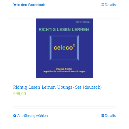
In den Warenkorb
Details
Richtig Lesen Lernen Übungs-Set (deutsch)
€
99,00
Dieses
Ausführung wählen
Details
Produkt
weist