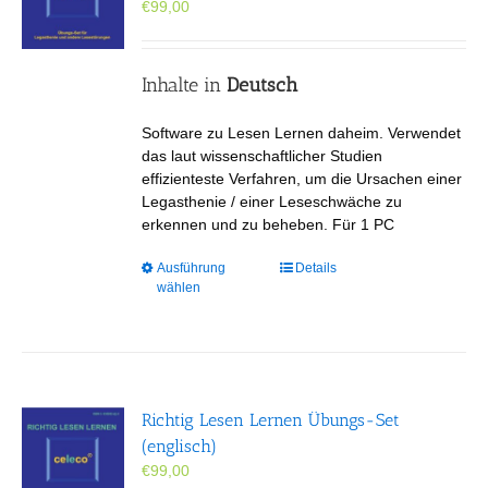
€
99,00
auf
der
Produktseite
gewählt
Inhalte in
Deutsch
werden
Software zu Lesen Lernen daheim. Verwendet
das laut wissenschaftlicher Studien
effizienteste Verfahren, um die Ursachen einer
Legasthenie / einer Leseschwäche zu
erkennen und zu beheben. Für 1 PC
Dieses
Ausführung
Details
wählen
Produkt
weist
mehrere
Varianten
auf.
Die
Richtig Lesen Lernen Übungs-Set
Optionen
(englisch)
können
€
99,00
auf