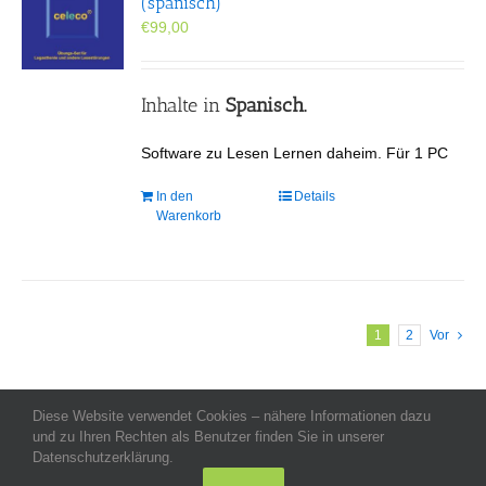
(spanisch)
€
99,00
Inhalte in
Spanisch.
Software zu Lesen Lernen daheim. Für 1 PC
In den
Details
Warenkorb
1
2
Vor
Diese Website verwendet Cookies – nähere Informationen dazu
Allgemeine Geschäftsbedingungen
-
Impressum
-
Datenschutz
-
und zu Ihren Rechten als Benutzer finden Sie in unserer
Kontakt
- Copyright celeco®
Datenschutzerklärung.