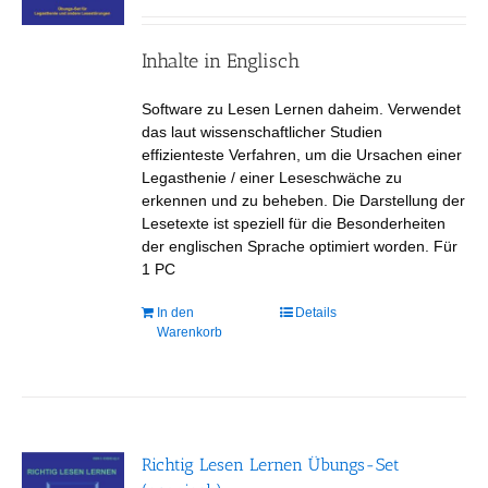
der
Produktseite
gewählt
Inhalte in Englisch
werden
Software zu Lesen Lernen daheim. Verwendet
das laut wissenschaftlicher Studien
effizienteste Verfahren, um die Ursachen einer
Legasthenie / einer Leseschwäche zu
erkennen und zu beheben. Die Darstellung der
Lesetexte ist speziell für die Besonderheiten
der englischen Sprache optimiert worden. Für
1 PC
In den
Details
Warenkorb
Richtig Lesen Lernen Übungs-Set