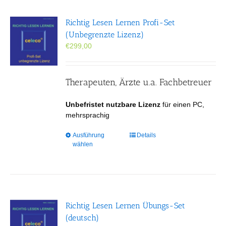
auf.
Die
Richtig Lesen Lernen Profi-Set
Optionen
(Unbegrenzte Lizenz)
können
€
299,00
auf
der
Produktseite
gewählt
Therapeuten, Ärzte u.a. Fachbetreuer
werden
Unbefristet nutzbare Lizenz
für einen PC,
mehrsprachig
Dieses
Ausführung
Details
wählen
Produkt
weist
mehrere
Varianten
auf.
Die
Richtig Lesen Lernen Übungs-Set
Optionen
(deutsch)
können