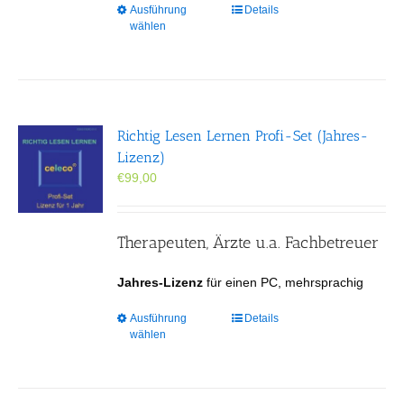
Dieses
Ausführung
Details
wählen
Produkt
weist
mehrere
Varianten
auf.
Die
Richtig Lesen Lernen Profi-Set (Jahres-
Optionen
Lizenz)
können
€
99,00
auf
der
Produktseite
gewählt
Therapeuten, Ärzte u.a. Fachbetreuer
werden
Jahres-Lizenz
für einen PC, mehrsprachig
Dieses
Ausführung
Details
wählen
Produkt
weist
mehrere
Varianten