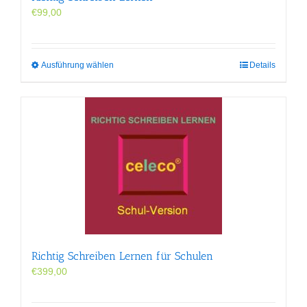
€
99,00
Dieses
Ausführung wählen
Details
Produkt
weist
mehrere
Varianten
auf.
Die
Optionen
können
auf
der
Produktseite
gewählt
werden
Richtig Schreiben Lernen für Schulen
€
399,00