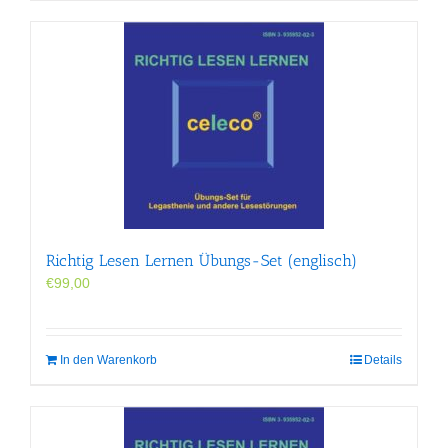
weist
mehrere
Varianten
auf.
Die
Optionen
können
auf
der
Produktseite
gewählt
werden
Richtig Lesen Lernen Übungs-Set (englisch)
€
99,00
In den Warenkorb
Details