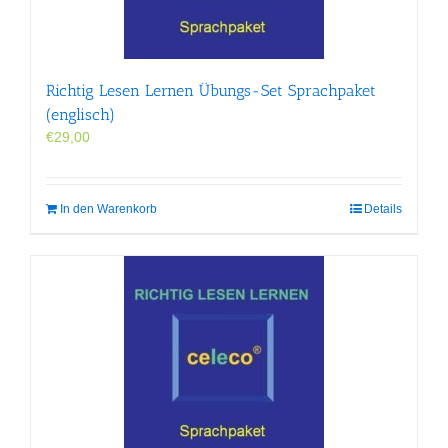
Richtig Lesen Lernen Übungs-Set Sprachpaket
(englisch)
€
29,00
In den Warenkorb
Details