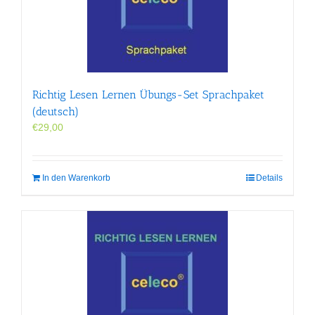
Richtig Lesen Lernen Übungs-Set Sprachpaket
(deutsch)
€
29,00
In den Warenkorb
Details