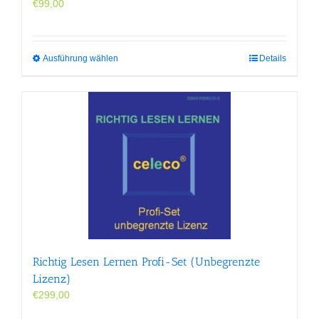
€
99,00
Dieses
Ausführung wählen
Details
Produkt
weist
mehrere
Varianten
auf.
Die
Optionen
können
auf
der
Produktseite
gewählt
werden
Richtig Lesen Lernen Profi-Set (Unbegrenzte
Lizenz)
€
299,00