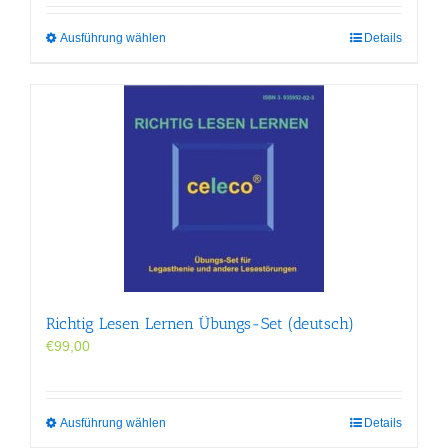
Dieses
Ausführung wählen
Details
Produkt
weist
mehrere
Varianten
auf.
Die
Optionen
können
auf
der
Produktseite
gewählt
werden
Richtig Lesen Lernen Übungs-Set (deutsch)
€
99,00
Dieses
Ausführung wählen
Details
Produkt