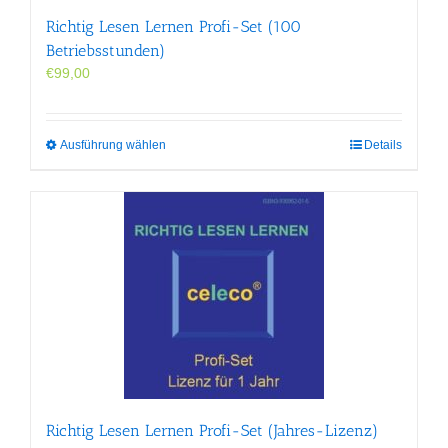
Richtig Lesen Lernen Profi-Set (100
Betriebsstunden)
€
99,00
Dieses
Ausführung wählen
Details
Produkt
weist
mehrere
Varianten
auf.
Die
Optionen
können
auf
der
Produktseite
gewählt
werden
Richtig Lesen Lernen Profi-Set (Jahres-Lizenz)