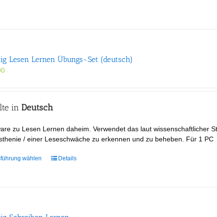
tig Lesen Lernen Übungs-Set (deutsch)
00
lte in
Deutsch
are zu Lesen Lernen daheim. Verwendet das laut wissenschaftlicher St
sthenie / einer Leseschwäche zu erkennen und zu beheben. Für 1 PC
Dieses
führung wählen
Details
Produkt
weist
mehrere
Varianten
auf.