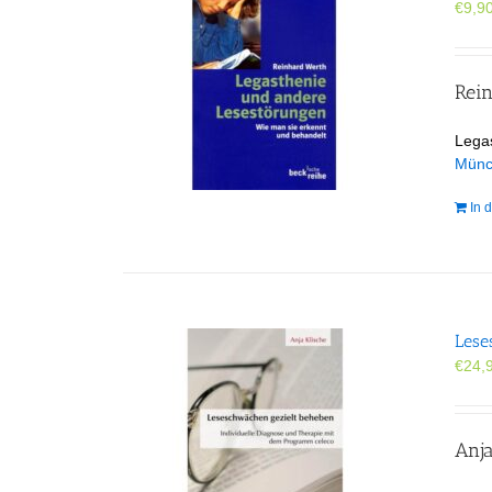
€
9,9
Rei
Lega
Mün
In 
Lese
€
24,
Anja