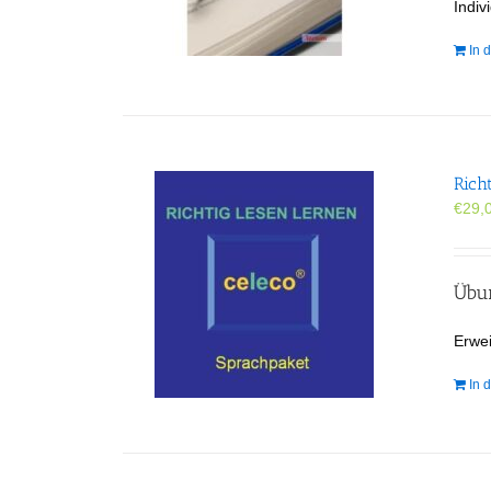
Indi
In 
Rich
€
29,
Übun
Erwei
In 