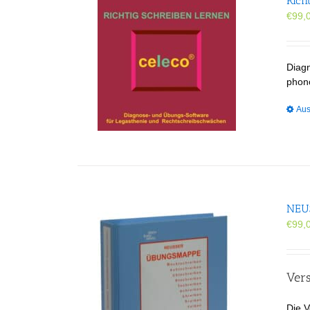
Rich
€
99,
Diag
phon
Aus
NEUS
€
99,
Vers
Die V