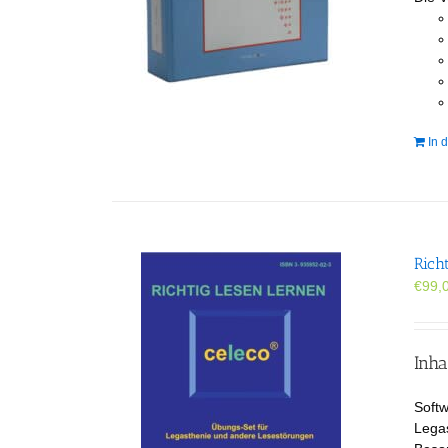
In 
Rich
€
99,
Inha
Softw
Legas