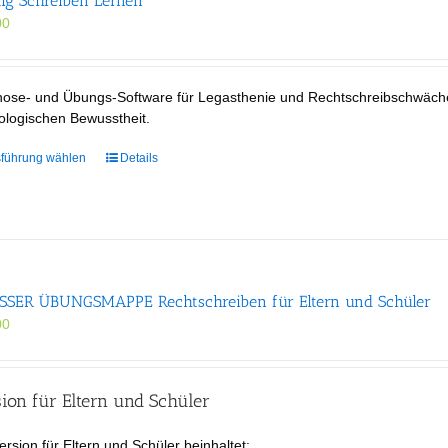
tig Schreiben Lernen
Die
00
Optionen
können
auf
der
nose- und Übungs-Software für Legasthenie und Rechtschreibschwäch
Produktseite
ologischen Bewusstheit.
gewählt
werden
Dieses
führung wählen
Details
Produkt
weist
mehrere
Varianten
auf.
Die
SER ÜBUNGS­MAPPE Rechtschreiben für Eltern und Schüler
Optionen
00
können
auf
der
Produktseite
ion für Eltern und Schüler
gewählt
werden
ersion für Eltern und Schüler beinhaltet: