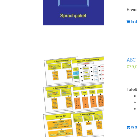
Erwei
In 
ABC 
€
79,
Tafel
In 