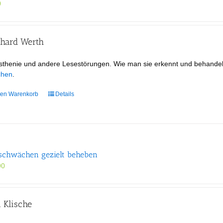
0
nhard Werth
sthenie und andere Lesestörungen. Wie man sie erkennt und behande
chen
.
den Warenkorb
Details
schwächen gezielt beheben
90
 Klische