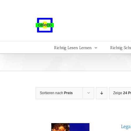
Zum
Inhalt
springen
Richtig Lesen Lernen
Richtig Sch
Sortieren nach
Preis
Zeige
24 P
Lega