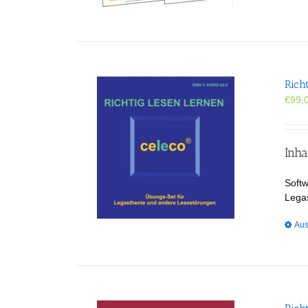
Rich
€
99,
Inha
Softw
Lega
Aus