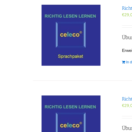
Rich
€
29,
Übun
Erwei
In 
Rich
€
29,
Übun