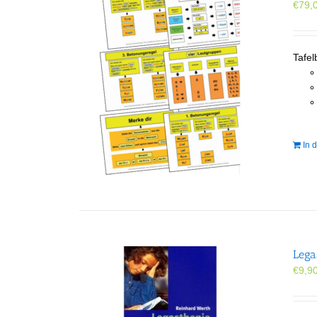
€
79,
Tafel
In 
Lega
€
9,9