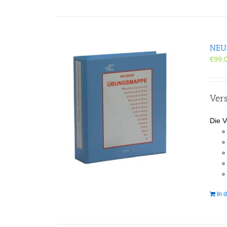
NEUS
€
99,
Vers
Die V
In 