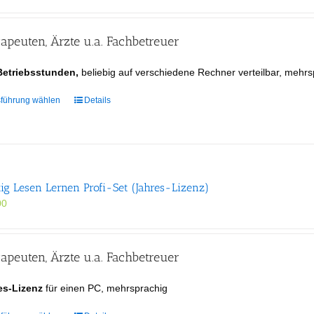
apeuten, Ärzte u.a. Fachbetreuer
Betriebsstunden,
beliebig auf verschiedene Rechner verteilbar, mehrs
Dieses
führung wählen
Details
Produkt
weist
mehrere
Varianten
auf.
tig Lesen Lernen Profi-Set (Jahres-Lizenz)
Die
Optionen
00
können
auf
der
apeuten, Ärzte u.a. Fachbetreuer
Produktseite
gewählt
es-Lizenz
für einen PC, mehrsprachig
werden