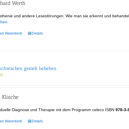
nhard Werth
sthenie und andere Lesestörungen. Wie man sie erkennt und behande
chen
.
den Warenkorb
Details
schwächen gezielt beheben
90
 Klische
viduelle Diagnose und Therapie mit dem Programm celeco ISBN
978-3-
den Warenkorb
Details