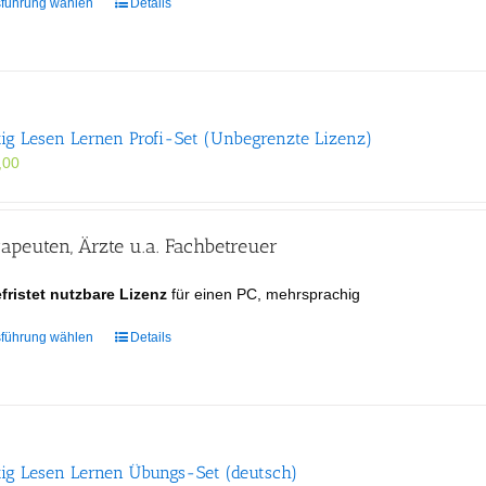
Dieses
führung wählen
Details
Produkt
weist
mehrere
Varianten
auf.
tig Lesen Lernen Profi-Set (Unbegrenzte Lizenz)
Die
Optionen
,00
können
auf
der
apeuten, Ärzte u.a. Fachbetreuer
Produktseite
gewählt
fristet nutzbare Lizenz
für einen PC, mehrsprachig
werden
Dieses
führung wählen
Details
Produkt
weist
mehrere
Varianten
auf.
tig Lesen Lernen Übungs-Set (deutsch)
Die