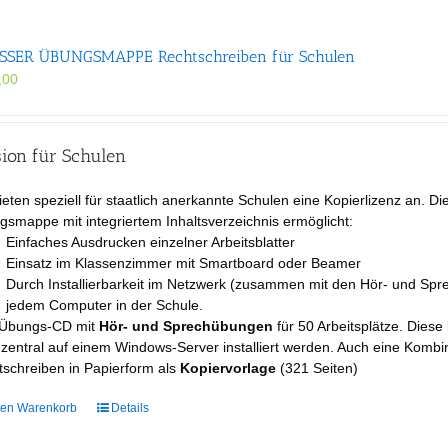
SER ÜBUNGS­MAPPE Rechtschreiben für Schulen
,00
sion für Schulen
ieten speziell für staatlich anerkannte Schulen eine Kopierlizenz an. Di
smappe mit integriertem Inhaltsverzeichnis ermöglicht:
Einfaches Ausdrucken einzelner Arbeitsblatter
Einsatz im Klassenzimmer mit Smartboard oder Beamer
Durch Installierbarkeit im Netzwerk (zusammen mit den Hör- und Spre
jedem Computer in der Schule.
 Übungs-CD mit
Hör- und Sprechübungen
für 50 Arbeitsplätze. Dies
 zentral auf einem Windows-Server installiert werden. Auch eine Ko
schreiben in Papierform als
Kopiervorlage
(321 Seiten)
den Warenkorb
Details