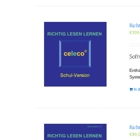
Rich
€
399
Sof
Enthä
Syst
In 
Rich
€
99,