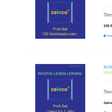
Ther
100 
Aus
Rich
€
99,
Ther
Jahr