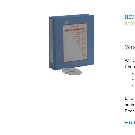
NEUS
€
259
Ver
Wir b
Übung
Eine
auch
Recht
In 