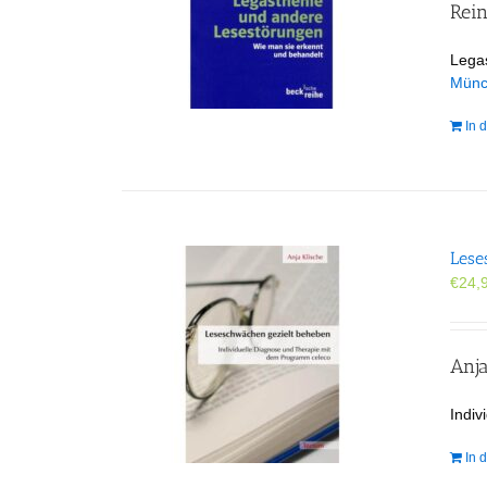
Rei
Lega
Mün
In 
Lese
€
24,
Anja
Indi
In 