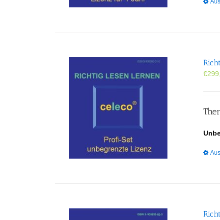
Aus
Rich
€
299
Ther
Unbe
Aus
Rich