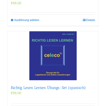
€
99,00
Dieses
Ausführung wählen
Details
Produkt
weist
mehrere
Varianten
auf.
Die
Optionen
können
auf
der
Produktseite
gewählt
werden
Richtig Lesen Lernen Übungs-Set (spanisch)
€
99,00