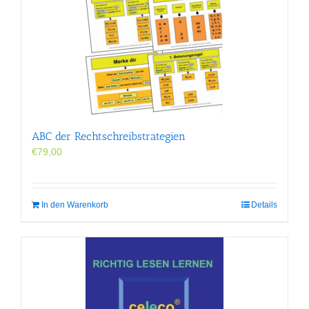
können
auf
der
Produktseite
gewählt
werden
ABC der Rechtschreibstrategien
€
79,00
In den Warenkorb
Details