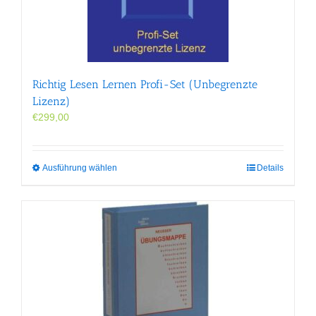
Richtig Lesen Lernen Profi-Set (Unbegrenzte
Lizenz)
€
299,00
Dieses
Ausführung wählen
Details
Produkt
weist
mehrere
Varianten
auf.
Die
Optionen
können
auf