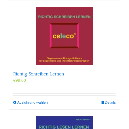
Richtig Schreiben Lernen
€
99,00
Dieses
Ausführung wählen
Details
Produkt
weist
mehrere
Varianten