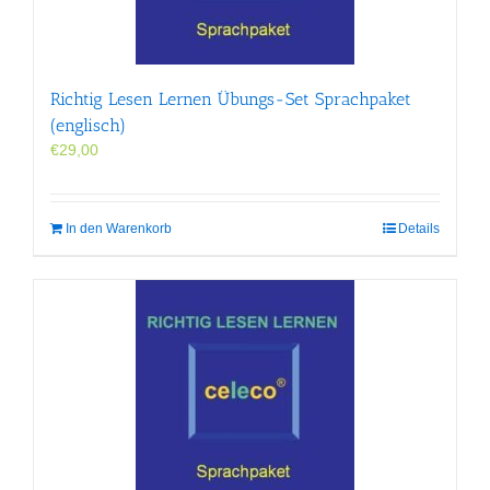
Richtig Lesen Lernen Übungs-Set Sprachpaket
(englisch)
€
29,00
In den Warenkorb
Details