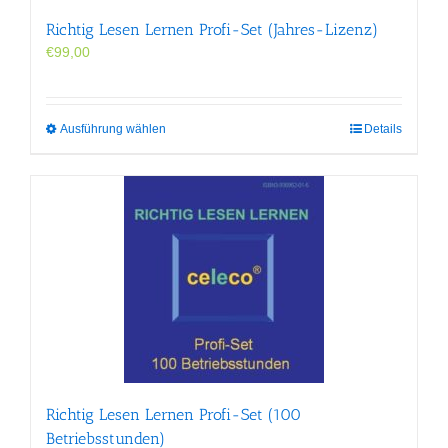
Richtig Lesen Lernen Profi-Set (Jahres-Lizenz)
€
99,00
Dieses
Ausführung wählen
Details
Produkt
weist
mehrere
Varianten
auf.
Die
Optionen
können
auf
der
Produktseite
gewählt
werden
Richtig Lesen Lernen Profi-Set (100
Betriebsstunden)