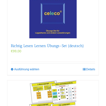
auf.
Die
Optionen
können
auf
der
Produktseite
gewählt
werden
Richtig Lesen Lernen Übungs-Set (deutsch)
€
99,00
Dieses
Ausführung wählen
Details
Produkt
weist
mehrere
Varianten
auf.
Die
Optionen