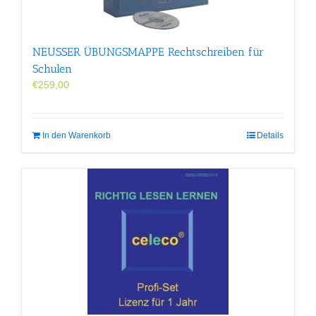
der
Produktseite
gewählt
werden
NEUSSER ÜBUNGS­MAPPE Rechtschreiben für
Schulen
€
259,00
In den Warenkorb
Details