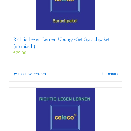
Richtig Lesen Lernen Übungs-Set Sprachpaket
(spanisch)
€
29,00
In den Warenkorb
Details