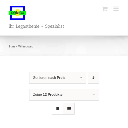
Zum
Inhalt
springen
Ihr Legasthenie - Spezialist
Start
»
Whiteboard
Sortieren nach
Preis
Zeige
12 Produkte