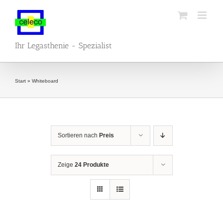
Zum
Inhalt
springen
Ihr Legasthenie - Spezialist
Start
»
Whiteboard
Sortieren nach
Preis
Zeige
24 Produkte