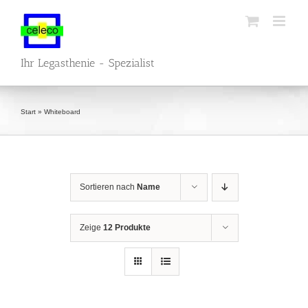
Zum
Inhalt
springen
Ihr Legasthenie - Spezialist
Start
»
Whiteboard
Sortieren nach
Name
Zeige
12 Produkte