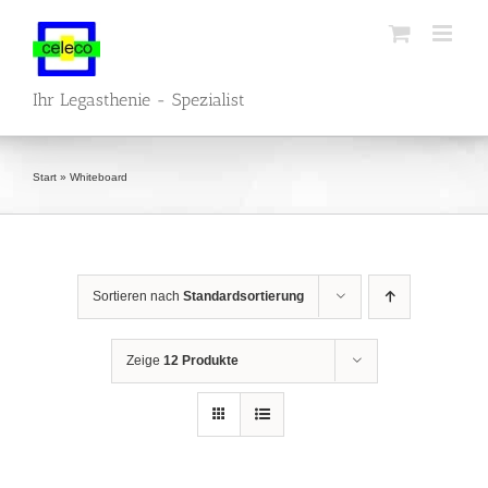
Zum
Inhalt
springen
Ihr Legasthenie - Spezialist
Start
»
Whiteboard
Sortieren nach
Standardsortierung
Zeige
12 Produkte