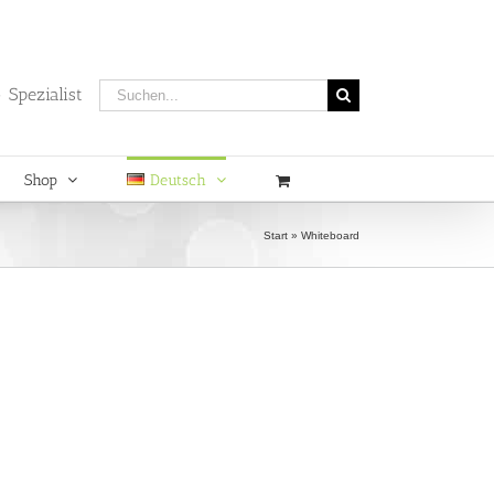
Suche
 Spezialist
nach:
Shop
Deutsch
Start
»
Whiteboard