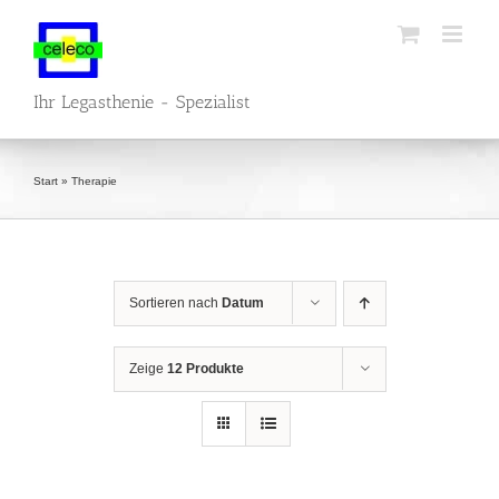
Zum
Inhalt
springen
Ihr Legasthenie - Spezialist
Start
»
Therapie
Sortieren nach
Datum
Zeige
12 Produkte