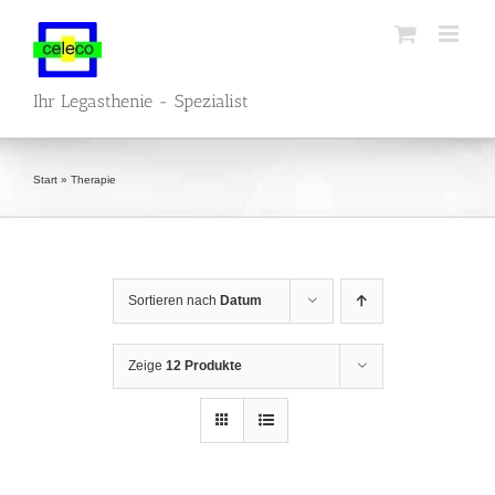
Zum
Inhalt
springen
Ihr Legasthenie - Spezialist
Start
»
Therapie
Sortieren nach
Datum
Zeige
12 Produkte