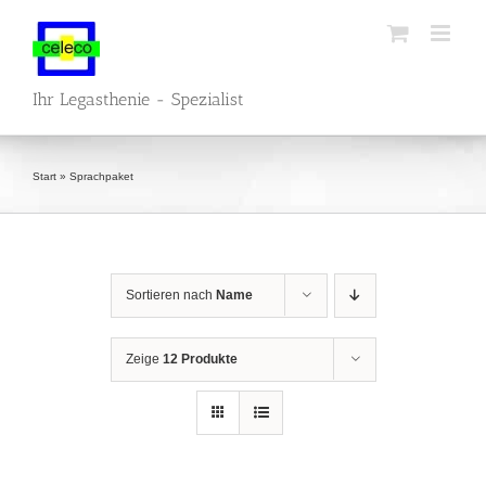
Zum
Inhalt
springen
Ihr Legasthenie - Spezialist
Start
»
Sprachpaket
Sortieren nach
Name
Zeige
12 Produkte