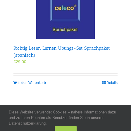
Richtig Lesen Lernen Übungs-Set Sprachpaket
(spanisch)
€
29,00
In den Warenkorb
Details
Diese Website verwendet Cookies – nähere Informationen dazu
Allgemeine Geschäftsbedingungen
-
Impressum
-
Datenschutz
-
und zu Ihren Rechten als Benutzer finden Sie in unserer
Kontakt
- Copyright celeco®
Datenschutzerklärung.