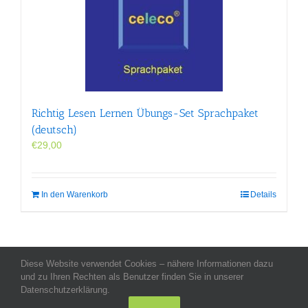
Richtig Lesen Lernen Übungs-Set Sprachpaket
(deutsch)
€
29,00
In den Warenkorb
Details
Diese Website verwendet Cookies – nähere Informationen dazu
Allgemeine Geschäftsbedingungen
-
Impressum
-
Datenschutz
-
und zu Ihren Rechten als Benutzer finden Sie in unserer
Kontakt
- Copyright celeco®
Datenschutzerklärung.