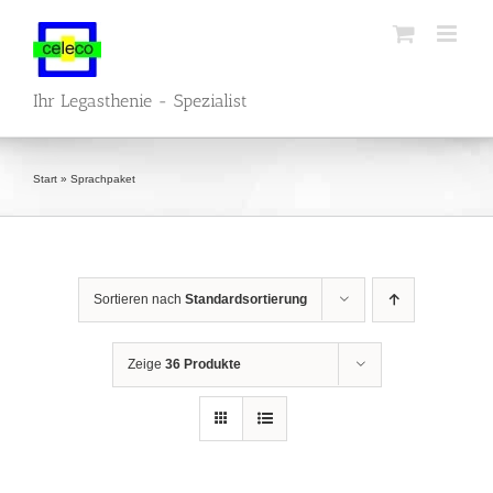
Zum
Inhalt
springen
Ihr Legasthenie - Spezialist
Start
»
Sprachpaket
Sortieren nach
Standardsortierung
Zeige
36 Produkte