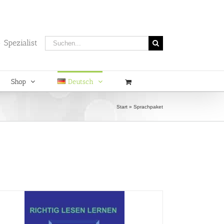
Suche
 Spezialist
nach:
Shop
Deutsch
Start
»
Sprachpaket