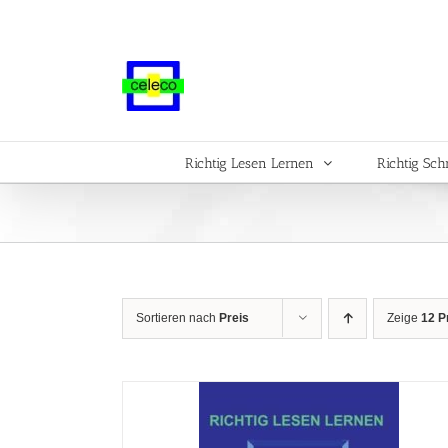
Zum
Inhalt
springen
Richtig Lesen Lernen
Richtig Sch
Sortieren nach
Preis
Zeige
12 P