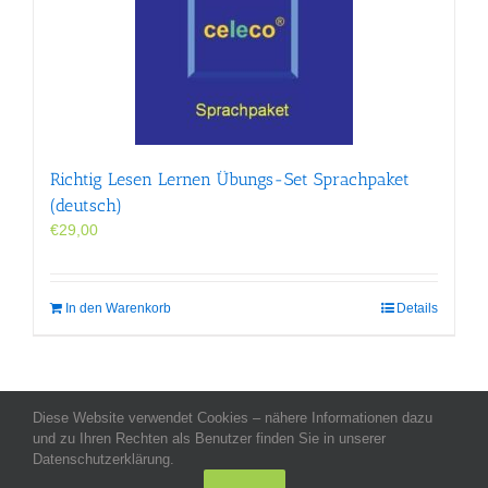
Richtig Lesen Lernen Übungs-Set Sprachpaket
(deutsch)
€
29,00
In den Warenkorb
Details
Diese Website verwendet Cookies – nähere Informationen dazu
Allgemeine Geschäftsbedingungen
-
Impressum
-
Datenschutz
-
und zu Ihren Rechten als Benutzer finden Sie in unserer
Kontakt
- Copyright celeco®
Datenschutzerklärung.